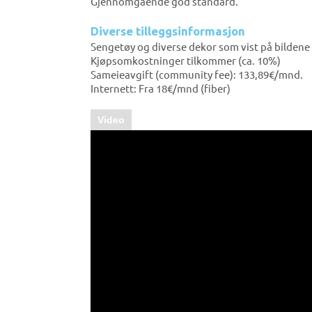
Gjennomgående god standard.
Diverse tilleggsinformasjon
Sengetøy og diverse dekor som vist på bildene e
Kjøpsomkostninger tilkommer (ca. 10%)
Sameieavgift (community fee): 133,89€/mnd.
Internett: Fra 18€/mnd (fiber)
Video