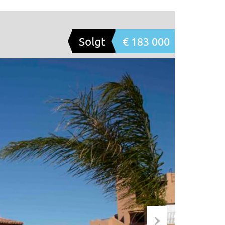
Solgt
€ 183 000
…