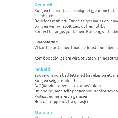
Generelt
Boligen har vært utleieleilighet gjennom hotell
leiligheten.
De selges møblert. Før de selges males de innv
Boligen var ny i 2009. Leid ut frem til d.d.
Kort vei til range/golfbanen. Basseng ved side
Finansiering
Vi kan hjelpe til med finansieringstilbud gjen
Kom å se selv, les om våre private visningsturer
Innhold
2 soverom og 2 bad (ett med badekar og ett me
Boligen selges møblert.
A/C (konduktorsystem, varme/kulde)
Utvendige, manuelle persienner utenfor sov
P-plass, nummerert, i garasjen
Heis og trappehus fra garasjen
Standard