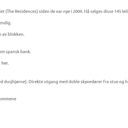
et (The Residences) siden de var nye i 2009. Nå selges disse 145 lei
endig.
n av blokken.
nom spansk bank.
 her.
d dusjhjørne). Direkte utgang med doble skyvedører fra stue og h
erommene