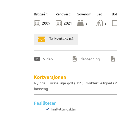
Byggeår:
Renovert:
Soverom
Bad
Bol
2009
2021
2
2
Ta kontakt nå.
Video
Plantegning
Kortversjonen
Ny pris! Første linje golf (H15), møblert leilighet
basseng.
Fasiliteter
Innflyttingsklar