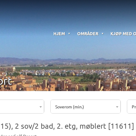
HJEM
OMRÅDER
KJØP MED 
ort
Soverom (min.)
Pr
 (H15), 2 sov/2 bad, 2. etg, møblert [11611]