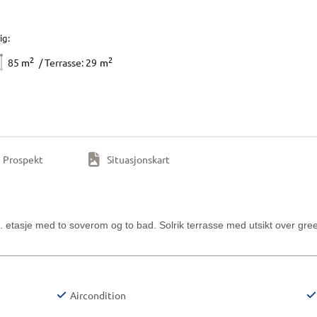
ig:
2
2
85
m
/ Terrasse: 29
m
Prospekt
Situasjonskart
 i 2. etasje med to soverom og to bad. Solrik terrasse med utsikt over g
Aircondition