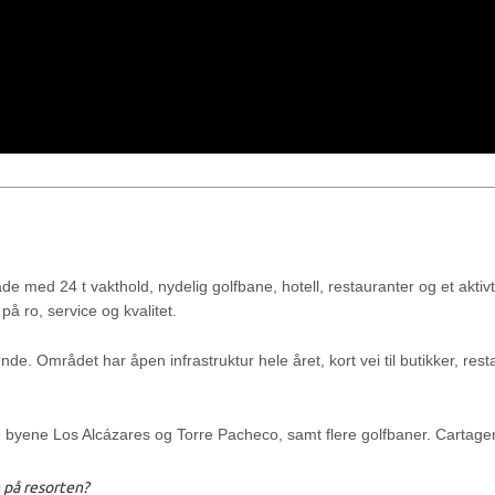
de med 24 t vakthold, nydelig golfbane, hotell, restauranter og et aktiv
å ro, service og kvalitet.
e. Området har åpen infrastruktur hele året, kort vei til butikker, res
, byene Los Alcázares og Torre Pacheco, samt flere golfbaner. Cartage
e på resorten?