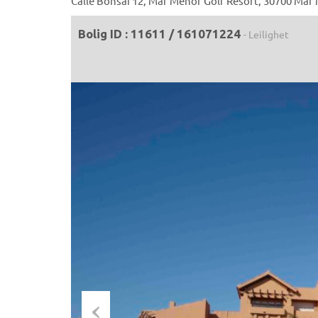
Calle Bonsai 12, Mar Menor Golf Resort, 30700 Mar
Bolig ID : 11611 / 161071224
- Leilighet