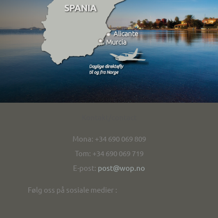
Kontakt/contact
Mona: +34 690 069 809
Tom: +34 690 069 719
E-post:
post@wop.no
Følg oss på sosiale medier :