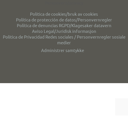
Personvern/privacy
Politica de cookies/bruk av cookies
Política de protección de datos/Personvernregler
Política de denuncias RGPD/Klagesaker datavern
Aviso Legal/Juridisk informasjon
Politica de Privacidad Redes sociales / Personvernregler sosiale
medier
Administrer samtykke