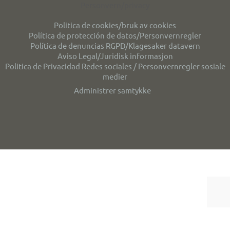
Personvern/privacy
Politica de cookies/bruk av cookies
Política de protección de datos/Personvernregler
Política de denuncias RGPD/Klagesaker datavern
Aviso Legal/Juridisk informasjon
Politica de Privacidad Redes sociales / Personvernregler sosiale
medier
Administrer samtykke