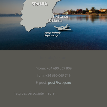
Kontakt/contact
Mona: +34 690 069 809
Tom: +34 690 069 719
E-post:
post@wop.no
Følg oss på sosiale medier :