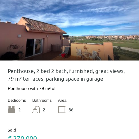
Penthouse, 2 bed 2 bath, furnished, great views,
79 m² terraces, parking space in garage
Penthouse with 79 m² of…
Bedrooms
Bathrooms
Area
2
2
86
Sold
€ 270 000