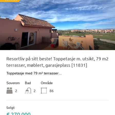
Resortliv på sitt beste! Toppetasje m. utsikt, 79 m2
terrasser, møblert, garasjeplass [11831]
Toppetasje med 79 m² terrasser…
Soverom
Bad
Område
2
2
86
Solgt
€ 270 000