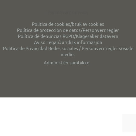
Personvern/privacy
Politica de cookies/bruk av cookies
Política de protección de datos/Personvernregler
Política de denuncias RGPD/Klagesaker datavern
Aviso Legal/Juridisk informasjon
Politica de Privacidad Redes sociales / Personvernregler sosiale
medier
Administrer samtykke