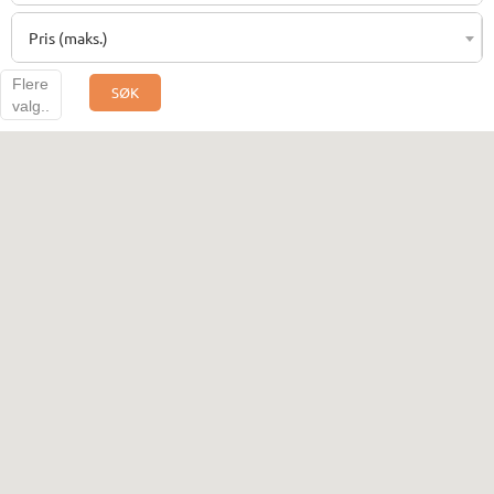
Pris (maks.)
Flere
SØK
valg..