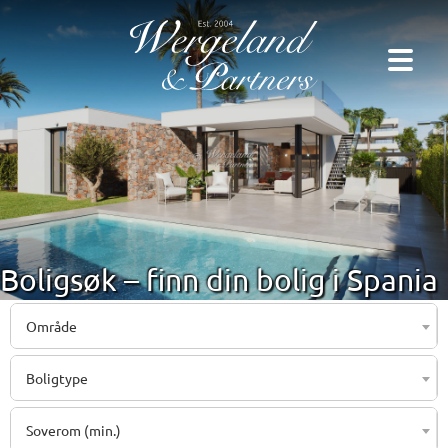
Boligsøk – finn din bolig i Spania
Område
Boligtype
Soverom (min.)