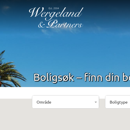
Boligsøk – finn din b
Område
Boligtype