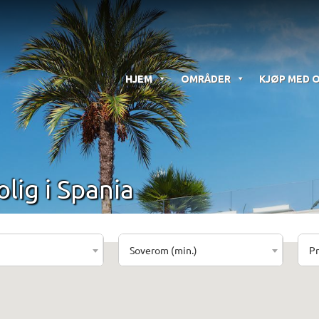
HJEM
OMRÅDER
KJØP MED 
olig i Spania
Soverom (min.)
Pr