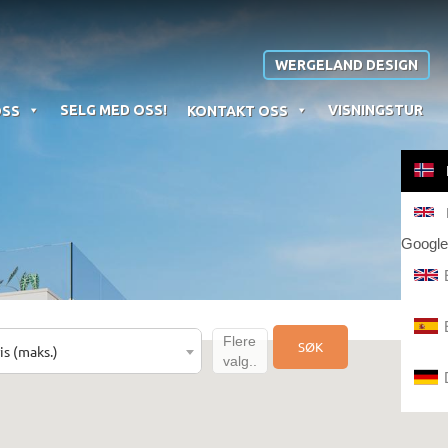
WERGELAND DESIGN
SELG MED OSS!
VISNINGSTUR
OSS
KONTAKT OSS
Google
Flere
SØK
is (maks.)
valg..