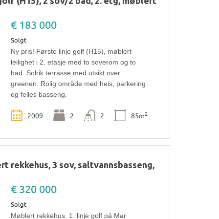
 golf (H15), 2 sov/2 bad, 2. etg, møblert
€ 183 000
Solgt
Ny pris! Første linje golf (H15), møblert
leilighet i 2. etasje med to soverom og to
bad. Solrik terrasse med utsikt over
greenen. Rolig område med heis, parkering
og felles basseng.
2
2009
2
2
85m
lert rekkehus, 3 sov, saltvannsbasseng,
€ 320 000
Solgt
Møblert rekkehus, 1. linje golf på Mar