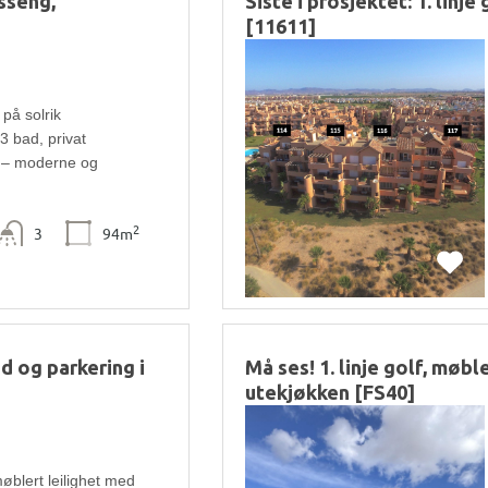
asseng,
Siste i prosjektet: 1. linje
[11611]
 på solrik
3 bad, privat
e – moderne og
2
3
94m
od og parkering i
Må ses! 1. linje golf, møb
utekjøkken [FS40]
møblert leilighet med