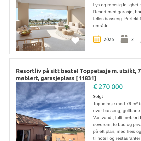
Lys og romslig leilighet
Resort med garasje, bo
felles basseng. Perfekt f
område.
2026
2
Resortliv på sitt beste! Toppetasje m. utsikt, 7
møblert, garasjeplass [11831]
€ 270 000
Solgt
Toppetasje med 79 m² t
over basseng, golfbane 
Vestvendt, fullt møblert 
soverom, to bad og priva
på ett plan, med heis o
til hotell og restauran