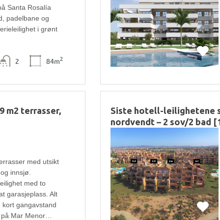
 på Santa Rosalía
d, padelbane og
erieleilighet i grønt
2
2
84m
9 m2 terrasser,
Siste hotell-leilighetene s
nordvendt – 2 sov/2 bad [
errasser med utsikt
og innsjø.
leilighet med to
t garasjeplass. Alt
g kort gangavstand
ter på Mar Menor…