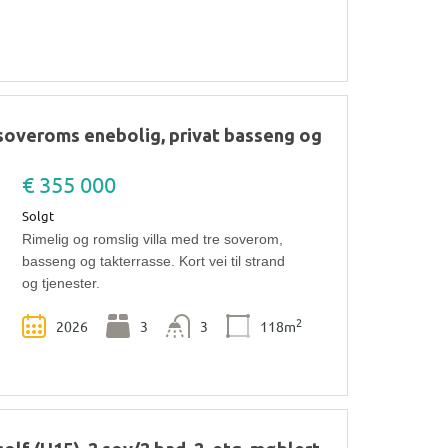
 soveroms enebolig, privat basseng og
€ 355 000
Solgt
Rimelig og romslig villa med tre soverom,
basseng og takterrasse. Kort vei til strand
og tjenester.
2
2026
3
3
118m