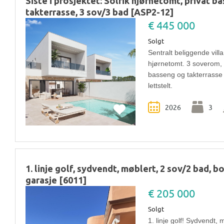
Siste i prosjektet: Solrik hjørnetomt, privat b
takterrasse, 3 sov/3 bad [ASP2-12]
€ 445 000
Solgt
Sentralt beliggende villa
hjørnetomt. 3 soverom, 
basseng og takterrass
lettstelt.
2026
3
1. linje golf, sydvendt, møblert, 2 sov/2 bad, b
garasje [6011]
€ 205 000
Solgt
1. linje golf! Sydvendt, 