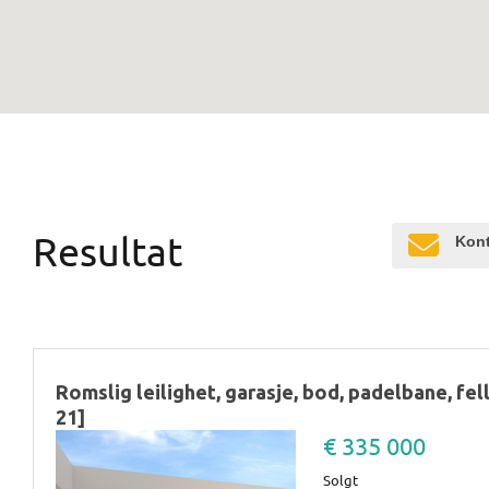
Resultat
Kont
Romslig leilighet, garasje, bod, padelbane, fe
21]
€ 335 000
Solgt