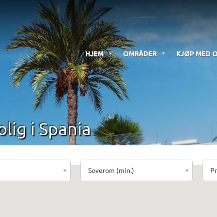
HJEM
OMRÅDER
KJØP MED 
olig i Spania
Soverom (min.)
Pr