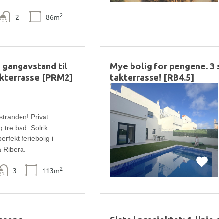
2
2
86m
t gangavstand til
Mye bolig for pengene. 3
takterrasse [PRM2]
takterrasse! [RB4.5]
stranden! Privat
 tre bad. Solrik
rfekt feriebolig i
a Ribera.
2
3
113m