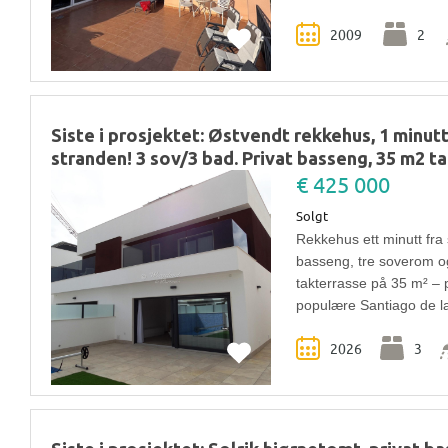
2009
2
Siste i prosjektet: Østvendt rekkehus, 1 minut
stranden! 3 sov/3 bad. Privat basseng, 35 m2 
€ 425 000
Solgt
Rekkehus ett minutt fra 
basseng, tre soverom og
takterrasse på 35 m² – pe
populære Santiago de l
2026
3