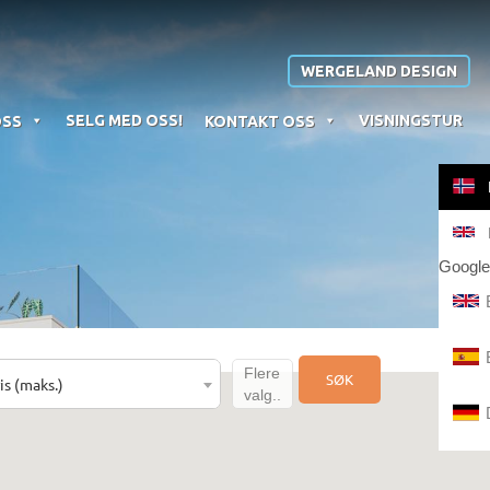
WERGELAND DESIGN
SELG MED OSS!
VISNINGSTUR
OSS
KONTAKT OSS
Google
Flere
SØK
is (maks.)
valg..