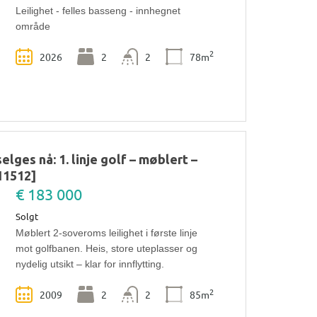
Leilighet - felles basseng - innhegnet
område
2
2026
2
2
78m
elges nå: 1. linje golf – møblert –
11512]
€ 183 000
Solgt
Møblert 2‑soveroms leilighet i første linje
mot golfbanen. Heis, store uteplasser og
nydelig utsikt – klar for innflytting.
2
2009
2
2
85m