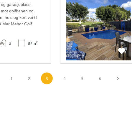
 og garasjeplass.
t mot golfbanen og
, heis og kort vei til
på Mar Menor Golf
2
2
87m
1
2
3
4
5
6