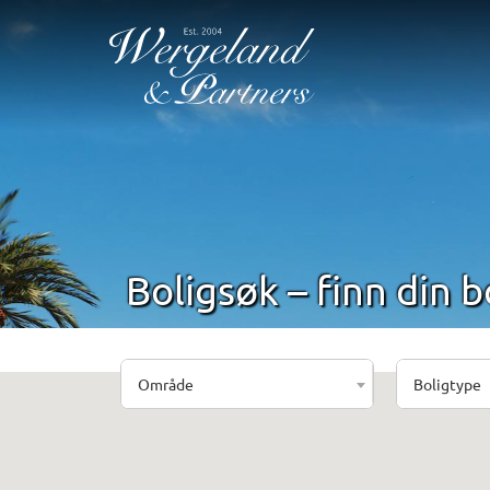
Boligsøk – finn din b
Område
Boligtype