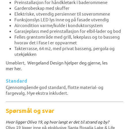
Preinstallasjon for håndkletørk i baderommene
Garderobeskap med skuffer
Elektriske, utvendig persienner til soverommene
Funksjonslys LED lys inne og på fasade utvendig
Aircondition varme/kulde i konduktorsystem
Garasjeplass med preinstallasjon for elbil-lader og bod
Felles grøntområde med grill, lekeplass og to basseng
hvorav det i Fase I er oppvarmet
Takterrasse, 64 m2, med privat basseng, pergola og
utekjøkken
Umøblert,
Wergeland Design hjelper deg gjerne, les
mer
her.
Standard
Gjennomgående god standard, flotte material- og
fargevalg. Mye ekstra inkludert.
Spørsmål og svar
Hvor ligger Olivo 19, og hvor langt er det til strand og by?
Olivo 19 ligger inne på eksklusive Santa Rosalía Lake & Life