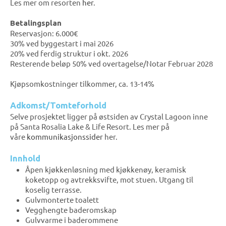
Les mer om resorten
her
.
Betalingsplan
Reservasjon: 6.000€
30% ved byggestart i mai 2026
20% ved ferdig struktur i okt. 2026
Resterende beløp 50% ved overtagelse/Notar Februar 2028
Kjøpsomkostninger tilkommer, ca. 13-14%
Adkomst/Tomteforhold
Selve prosjektet ligger på østsiden av Crystal Lagoon inne
på Santa Rosalia Lake & Life Resort. Les mer på
våre
kommunikasjonssider
her.
Innhold
Åpen kjøkkenløsning med kjøkkenøy, keramisk
koketopp og avtrekksvifte, mot stuen. Utgang til
koselig terrasse.
Gulvmonterte toalett
Vegghengte baderomskap
Gulvvarme i baderommene