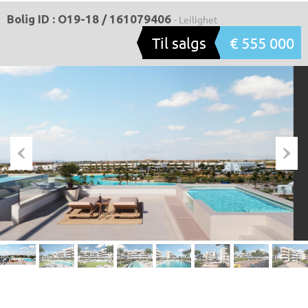
Bolig ID : O19-18 / 161079406
- Leilighet
Til salgs
€ 555 000