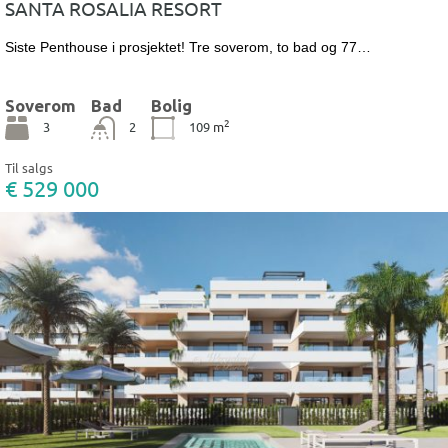
SANTA ROSALIA RESORT
Siste Penthouse i prosjektet! Tre soverom, to bad og 77…
Soverom
Bad
Bolig
2
3
2
109
m
Til salgs
€ 529 000