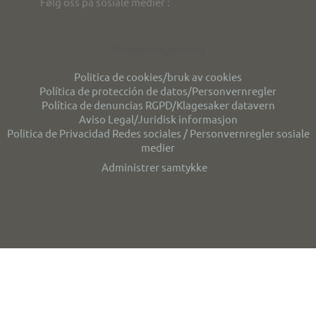
Følg oss på sosiale medier :
Personvern/privacy
Politica de cookies/bruk av cookies
Política de protección de datos/Personvernregler
Política de denuncias RGPD/Klagesaker datavern
Aviso Legal/Juridisk informasjon
Politica de Privacidad Redes sociales / Personvernregler sosiale
medier
Administrer samtykke