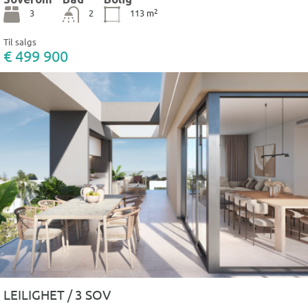
2
3
2
113
m
Til salgs
€ 499 900
LEILIGHET / 3 SOV