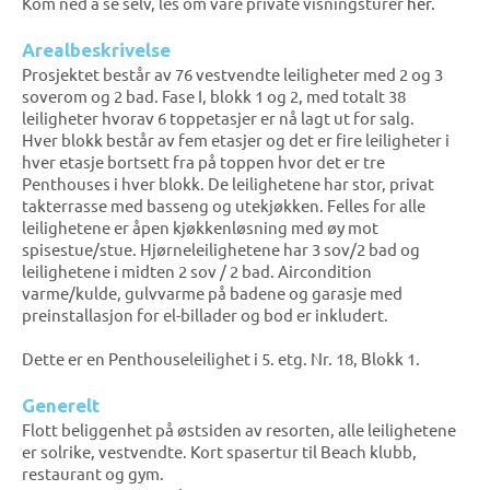
Kom ned å se selv, les om våre private visningsturer
her
.
Arealbeskrivelse
Prosjektet består av 76 vestvendte leiligheter med 2 og 3
soverom og 2 bad. Fase I, blokk 1 og 2, med totalt 38
leiligheter hvorav 6 toppetasjer er nå lagt ut for salg.
Hver blokk består av fem etasjer og det er fire leiligheter i
hver etasje bortsett fra på toppen hvor det er tre
Penthouses i hver blokk. De leilighetene har stor, privat
takterrasse med basseng og utekjøkken. Felles for alle
leilighetene er åpen kjøkkenløsning med øy mot
spisestue/stue. Hjørneleilighetene har 3 sov/2 bad og
leilighetene i midten 2 sov / 2 bad. Aircondition
varme/kulde, gulvvarme på badene og garasje med
preinstallasjon for el-billader og bod er inkludert.
Dette er en Penthouseleilighet i 5. etg. Nr. 18, Blokk 1.
Generelt
Flott beliggenhet på østsiden av resorten, alle leilighetene
er solrike, vestvendte. Kort spasertur til Beach klubb,
restaurant og gym.