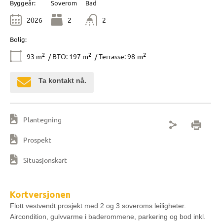
Byggeår:
Soverom
Bad
2026
2
2
Bolig:
2
2
2
93
m
/ BTO: 197
m
/ Terrasse: 98
m
Ta kontakt nå.
Plantegning
Prospekt
Situasjonskart
Kortversjonen
Flott vestvendt prosjekt med 2 og 3 soveroms leiligheter.
Aircondition, gulvvarme i baderommene, parkering og bod inkl.