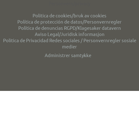
Personvern/privacy
Politica de cookies/bruk av cookies
Política de protección de datos/Personvernregler
Política de denuncias RGPD/Klagesaker datavern
Aviso Legal/Juridisk informasjon
Politica de Privacidad Redes sociales / Personvernregler sosiale
medier
Administrer samtykke