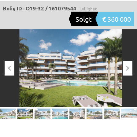
Bolig ID : O19-32 / 161079544
- Leilighet
Solgt
€ 360 000