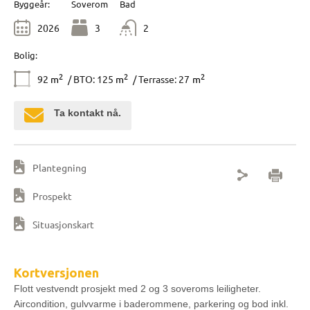
Byggeår:
Soverom
Bad
2026
3
2
Bolig:
2
2
2
92
m
/ BTO: 125
m
/ Terrasse: 27
m
Ta kontakt nå.
Plantegning
Prospekt
Situasjonskart
Kortversjonen
Flott vestvendt prosjekt med 2 og 3 soveroms leiligheter.
Aircondition, gulvvarme i baderommene, parkering og bod inkl.