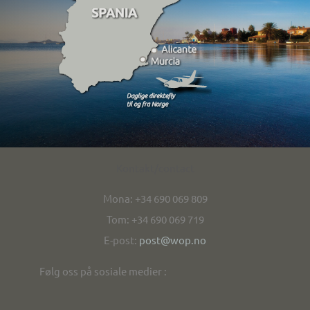
Kontakt/contact
Mona: +34 690 069 809
Tom: +34 690 069 719
E-post:
post@wop.no
Følg oss på sosiale medier :