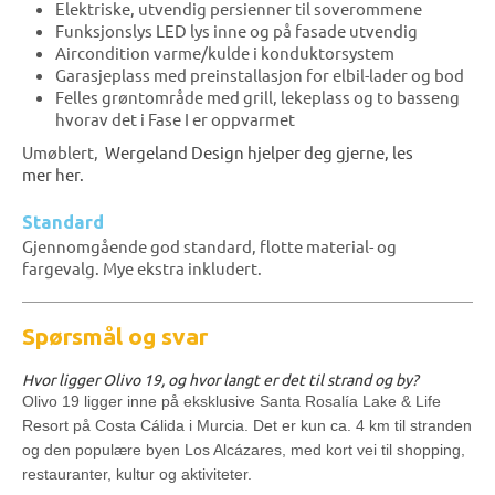
Elektriske, utvendig persienner til soverommene
Funksjonslys LED lys inne og på fasade utvendig
Aircondition varme/kulde i konduktorsystem
Garasjeplass med preinstallasjon for elbil-lader og bod
Felles grøntområde med grill, lekeplass og to basseng
hvorav det i Fase I er oppvarmet
Umøblert,
Wergeland Design hjelper deg gjerne, les
mer
her.
Standard
Gjennomgående god standard, flotte material- og
fargevalg. Mye ekstra inkludert.
Spørsmål og svar
Hvor ligger Olivo 19, og hvor langt er det til strand og by?
Olivo 19 ligger inne på eksklusive Santa Rosalía Lake & Life
Resort på Costa Cálida i Murcia. Det er kun ca. 4 km til stranden
og den populære byen Los Alcázares, med kort vei til shopping,
restauranter, kultur og aktiviteter.