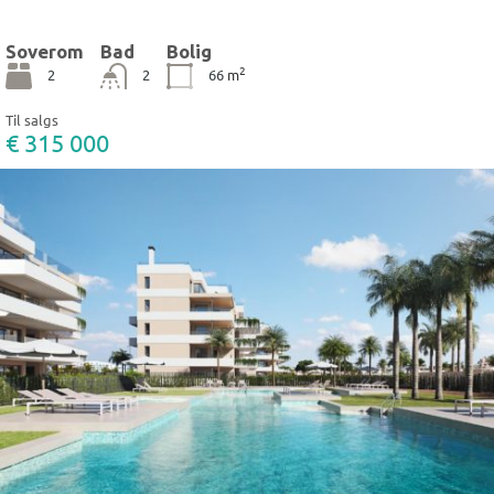
Soverom
Bad
Bolig
2
2
2
66
m
Til salgs
€ 315 000