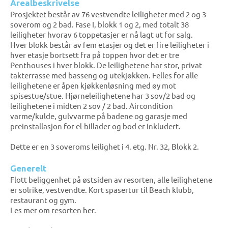
Arealbeskrivelse
Prosjektet består av 76 vestvendte leiligheter med 2 og 3
soverom og 2 bad. Fase I, blokk 1 og 2, med totalt 38
leiligheter hvorav 6 toppetasjer er nå lagt ut for salg.
Hver blokk består av fem etasjer og det er fire leiligheter i
hver etasje bortsett fra på toppen hvor det er tre
Penthouses i hver blokk. De leilighetene har stor, privat
takterrasse med basseng og utekjøkken. Felles for alle
leilighetene er åpen kjøkkenløsning med øy mot
spisestue/stue. Hjørneleilighetene har 3 sov/2 bad og
leilighetene i midten 2 sov / 2 bad. Aircondition
varme/kulde, gulvvarme på badene og garasje med
preinstallasjon for el-billader og bod er inkludert.
Dette er en 3 soveroms leilighet i 4. etg. Nr. 32, Blokk 2.
Generelt
Flott beliggenhet på østsiden av resorten, alle leilighetene
er solrike, vestvendte. Kort spasertur til Beach klubb,
restaurant og gym.
Les mer om resorten
her
.