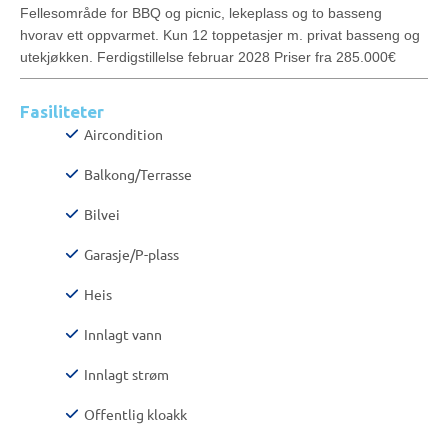
Fellesområde for BBQ og picnic, lekeplass og to basseng
hvorav ett oppvarmet. Kun 12 toppetasjer m. privat basseng og
utekjøkken. Ferdigstillelse februar 2028 Priser fra 285.000€
Fasiliteter
Aircondition
Balkong/Terrasse
Bilvei
Garasje/P-plass
Heis
Innlagt vann
Innlagt strøm
Offentlig kloakk