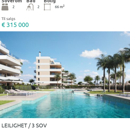
Soverom
Bad
Bolig
2
2
2
66
m
Til salgs
€ 315 000
LEILIGHET / 3 SOV