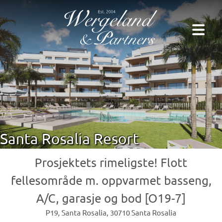
Santa Rosalia Resort
Prosjektets rimeligste! Flott
fellesområde m. oppvarmet basseng,
A/C, garasje og bod [O19-7]
P19, Santa Rosalia, 30710 Santa Rosalia