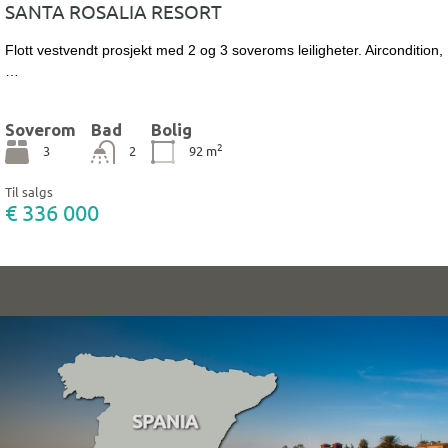
SANTA ROSALIA RESORT
Flott vestvendt prosjekt med 2 og 3 soveroms leiligheter. Aircondition,
…
Soverom
Bad
Bolig
2
3
2
92
m
Til salgs
€ 336 000