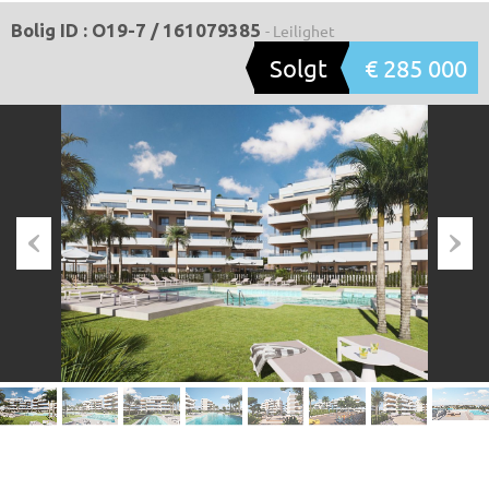
Bolig ID : O19-7 / 161079385
- Leilighet
Solgt
€ 285 000