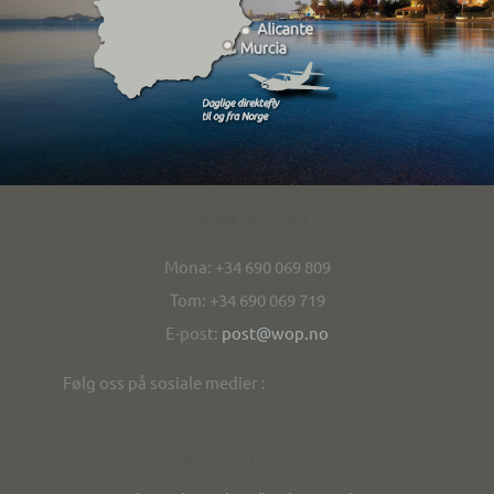
Kontakt/contact
Mona: +34 690 069 809
Tom: +34 690 069 719
E-post:
post@wop.no
Følg oss på sosiale medier :
Personvern/privacy