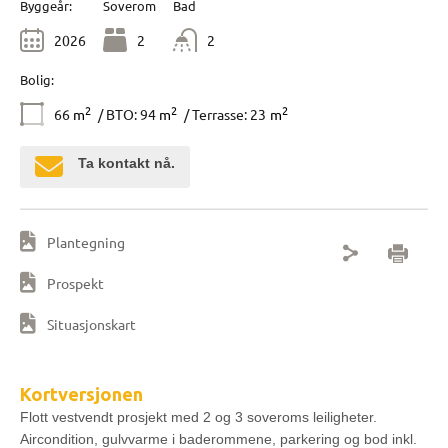
Byggeår:
Soverom
Bad
2026
2
2
Bolig:
2
2
2
66
m
/ BTO: 94
m
/ Terrasse: 23
m
Ta kontakt nå.
Plantegning
Prospekt
Situasjonskart
Kortversjonen
Flott vestvendt prosjekt med 2 og 3 soveroms leiligheter.
Aircondition, gulvvarme i baderommene, parkering og bod inkl.