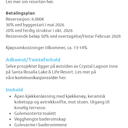
Les mer om resorten
her
.
Betalingsplan
Reservasjon: 6.000€
30% ved byggestart i mai 2026
20% ved ferdig struktur i okt. 2026
Resterende beløp 50% ved overtagelse/Notar Februar 2028
Kjøpsomkostninger tilkommer, ca. 13-14%
Adkomst/Tomteforhold
Selve prosjektet ligger på østsiden av Crystal Lagoon inne
på Santa Rosalia Lake & Life Resort. Les mer på
våre
kommunikasjonssider
her.
Innhold
Åpen kjøkkenløsning med kjøkkenøy, keramisk
koketopp og avtrekksvifte, mot stuen. Utgang til
koselig terrasse.
Gulvmonterte toalett
Vegghengte baderomskap
Gulvvarme i baderommene