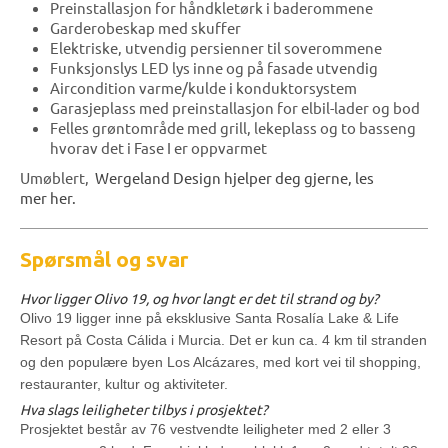
Preinstallasjon for håndkletørk i baderommene
Garderobeskap med skuffer
Elektriske, utvendig persienner til soverommene
Funksjonslys LED lys inne og på fasade utvendig
Aircondition varme/kulde i konduktorsystem
Garasjeplass med preinstallasjon for elbil-lader og bod
Felles grøntområde med grill, lekeplass og to basseng
hvorav det i Fase I er oppvarmet
Umøblert,
Wergeland Design hjelper deg gjerne, les
mer
her.
Spørsmål og svar
Hvor ligger Olivo 19, og hvor langt er det til strand og by?
Olivo 19 ligger inne på eksklusive Santa Rosalía Lake & Life
Resort på Costa Cálida i Murcia. Det er kun ca. 4 km til stranden
og den populære byen Los Alcázares, med kort vei til shopping,
restauranter, kultur og aktiviteter.
Hva slags leiligheter tilbys i prosjektet?
Prosjektet består av 76 vestvendte leiligheter med 2 eller 3