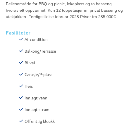
Fellesområde for BBQ og picnic, lekeplass og to basseng
hvorav ett oppvarmet. Kun 12 toppetasjer m. privat basseng og
utekjøkken. Ferdigstillelse februar 2028 Priser fra 285.000€
Fasiliteter
Aircondition
Balkong/Terrasse
Bilvei
Garasje/P-plass
Heis
Innlagt vann
Innlagt strøm
Offentlig kloakk