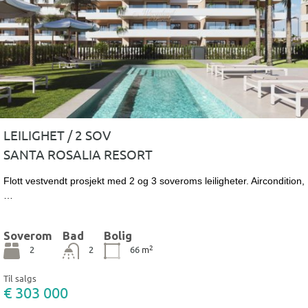
LEILIGHET / 2 SOV
SANTA ROSALIA RESORT
Flott vestvendt prosjekt med 2 og 3 soveroms leiligheter. Aircondition,
…
Soverom
Bad
Bolig
2
2
2
66
m
Til salgs
€ 303 000