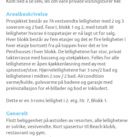
Kom ned å se selv, les om våre private visningsturer
her
.
Arealbeskrivelse
Prosjektet består av 76 vestvendte leiligheter med 2 og 3
soverom og 2 bad. Fase I, blokk 1 og 2, med totalt 38
leiligheter hvorav 6 toppetasjer er nå lagt ut for salg.
Hver blokk består av fem etasjer og det er fire leiligheter i
hver etasje bortsett fra på toppen hvor det er tre
Penthouses i hver blokk. De leilighetene har stor, privat
takterrasse med basseng og utekjøkken. Felles for alle
leilighetene er åpen kjøkkenløsning med øy mot
spisestue/stue. Hjørneleilighetene har 3 sov/2 bad og
leilighetene i midten 2 sov / 2 bad. Aircondition
varme/kulde, gulvvarme på badene og garasje med
preinstallasjon for el-billader og bod er inkludert.
Dette er en 3-roms leilighet i 2. etg. Nr. 7, Blokk 1.
Generelt
Flott beliggenhet på østsiden av resorten, alle leilighetene
er solrike, vestvendte. Kort spasertur til Beach klubb,
restaurant og gym.