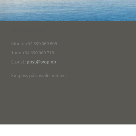
Kontakt/contact
Mona: +34 690 069 809
Tom: +34 690 069 719
E-post:
post@wop.no
Følg oss på sosiale medier :