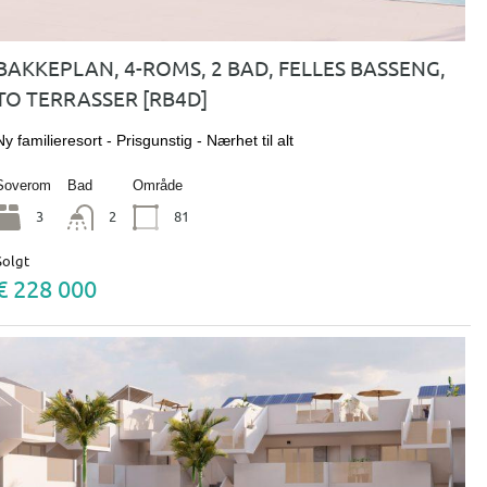
BAKKEPLAN, 4-ROMS, 2 BAD, FELLES BASSENG,
TO TERRASSER [RB4D]
Ny familieresort - Prisgunstig - Nærhet til alt
Soverom
Bad
Område
3
2
81
Solgt
€ 228 000