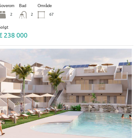
Soverom
Bad
Område
2
2
67
Solgt
€ 238 000