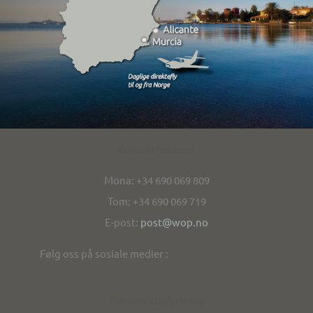
Kontakt/contact
Mona: +34 690 069 809
Tom: +34 690 069 719
E-post:
post@wop.no
Følg oss på sosiale medier :
Personvern/privacy