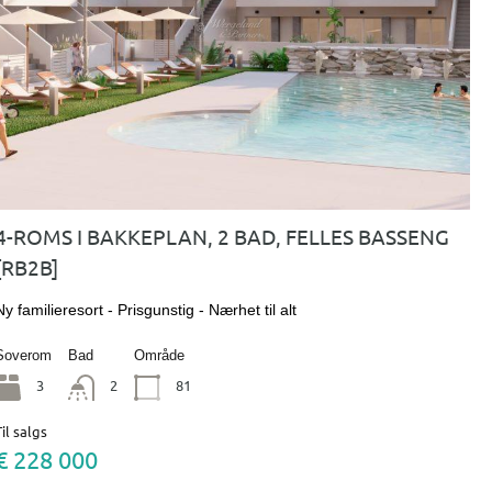
4-ROMS I BAKKEPLAN, 2 BAD, FELLES BASSENG
[RB2B]
Ny familieresort - Prisgunstig - Nærhet til alt
Soverom
Bad
Område
3
2
81
Til salgs
€ 228 000