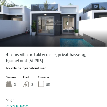
4-roms villa m. takterrasse, privat basseng,
hjørnetomt [VdPII6]
Ny villa på hjørnetomt med…
Soverom
Bad
Område
3
2
85
Solgt
€ 329 900