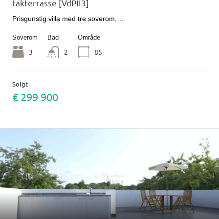
takterrasse [VdPII3]
Prisgunstig villa med tre soverom,…
Soverom
Bad
Område
3
2
85
Solgt
€ 299 900