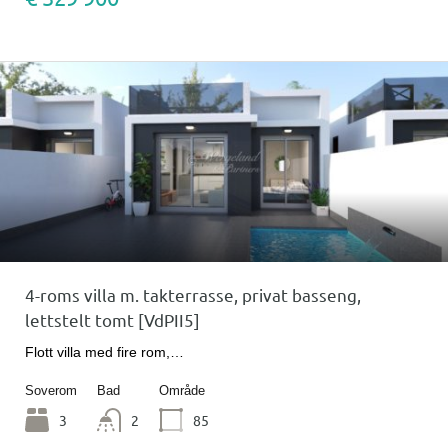
4-roms villa m. takterrasse, privat basseng,
lettstelt tomt [VdPII5]
Flott villa med fire rom,…
Soverom
Bad
Område
3
2
85