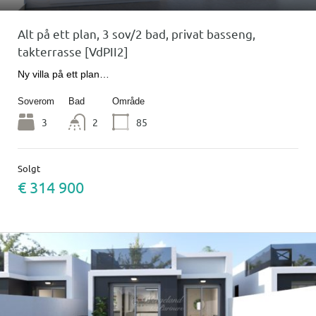
Alt på ett plan, 3 sov/2 bad, privat basseng,
takterrasse [VdPII2]
Ny villa på ett plan…
Soverom
Bad
Område
3
2
85
Solgt
€ 314 900