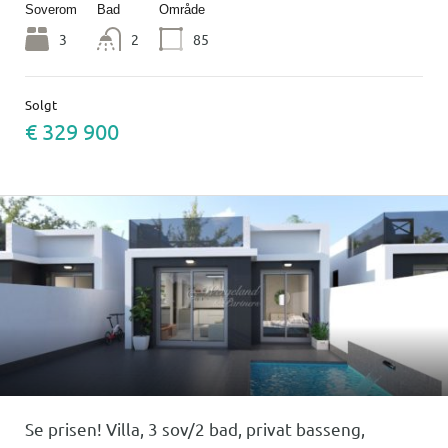
Soverom
Bad
Område
3
2
85
Solgt
€ 329 900
Se prisen! Villa, 3 sov/2 bad, privat basseng,