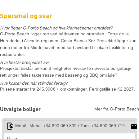
Spørsmål og svar
Hvor ligger O-Porto Beach og hva kjennetegner området?
O-Porto Beach ligger rett ved båthavnen og stranden i Torre de la
Horadada, i Alicante-regionen, Costa Blanca Sør Prosjektet ligger kun
noen meter fra Middelhavet, med kort avstand til lokale fasiliteter og
restauranter.
Hva består prosjektet av?
Prosjektet består av kun 8 leiligheter hvorav to i øverste boligetasje
rett under felles takterrasse med basseng og BBQ område?
Hva koster det, når står det ferdig?
Prisene starter fra 245.900€ + omkostninger. Ferdigstillelse K2 2027.
Utvalgte boliger
Mer fra O-Porto Beach
Mobil :
Mona: +34 690 069 809 / Tom: +34 690 069 719