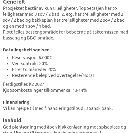
Generelt
Prosjektet består av kun 8 leiligheter. Toppetasjen har to
leiligheter med 3 sov / 2 bad. 2. etg. har tre leiligheter med 2
sov / 2 bad og bakkeplan har tre leiligheter med 2 sov / 2 bad
og en med 1 sov / 1 bad.
Flott felles bassengområde for beboerne på takterrassen med
basseng og BBQ område.
Betalingsbetingelser
Reservasjon: 6.000€
Ved kontrakt 20%
Etter to måneder 20%
Resterende beløp ved overtagelse/Notar
Ferdigstilles K2 2027
Kjøpsomkostninger tilkommer ca. 13-14%
Finansiering
Vi kan hjelpe til med finansieringstilbud i spansk bank.
Innhold
God planløsning med åpen kjøkkenløsning mot spiseplass og
stue. Utgang til terrasse. Innebygde garderober i