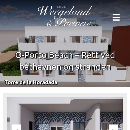
O-Porto Beach – Rett ved
båthavnen og stranden
Torre de la Horadada