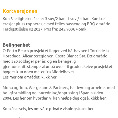
Kortversjonen
Kun 8 leiligheter, 2 eller 3 sov/2 bad, 1 sov / 1 bad. Kun tre
etasjer pluss toppetasje med felles basseng og BBQ område.
Ferdigstillelse K2 2027. Pris fra: 245.900€ + omk.
Beliggenhet
O-Porto Beach prosjektet ligger ved båthavnen i Torre de la
Horadada, Alicanteregionen, Costa Blanca Sør. Ett område
med 320 soldager per år, og en behagelig
gjennomsnittstemperatur på over 18 grader. Selve prosjektet
bygges kun noen meter fra Middelhavet.
Les mer om området, klikk her.
Mona og Tom, Wergeland & Partners, har levd og arbeidet med
boligformidling og innredning/oppussing i Spania siden
2004.
Les her om hvordan vi kan hjelpe deg også, klikk her.
Kom å se selv,
les om våre private visningsturer her.