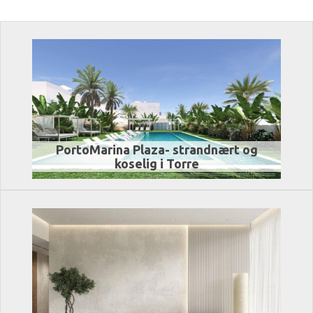
PortoMarina Plaza- strandnært og
koselig i Torre