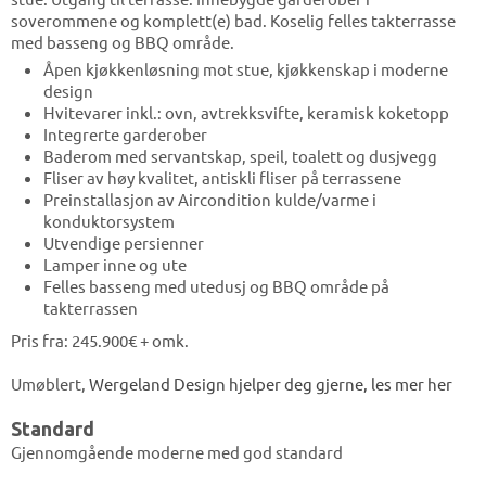
soverommene og komplett(e) bad. Koselig felles takterrasse
med basseng og BBQ område.
Åpen kjøkkenløsning mot stue, kjøkkenskap i moderne
design
Hvitevarer inkl.: ovn, avtrekksvifte, keramisk koketopp
Integrerte garderober
Baderom med servantskap, speil, toalett og dusjvegg
Fliser av høy kvalitet, antiskli fliser på terrassene
Preinstallasjon av Aircondition kulde/varme i
konduktorsystem
Utvendige persienner
Lamper inne og ute
Felles basseng med utedusj og BBQ område på
takterrassen
Pris fra: 245.900€ + omk.
Umøblert,
Wergeland Design hjelper deg gjerne, les mer
her
Standard
Gjennomgående moderne med god standard