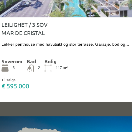
LEILIGHET / 3 SOV
MAR DE CRISTAL
Lekker penthouse med havutsikt og stor terrasse. Garasje, bod og…
Soverom
Bad
Bolig
2
3
2
117
m
Til salgs
€ 595 000