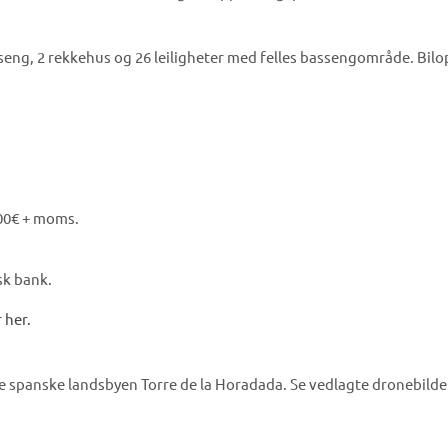
seng, 2 rekkehus og 26 leiligheter med felles bassengområde. Bilo
000€ + moms.
sk bank.
 her.
elige spanske landsbyen Torre de la Horadada. Se vedlagte dronebilde