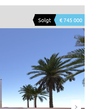
Solgt
€ 745 000
…