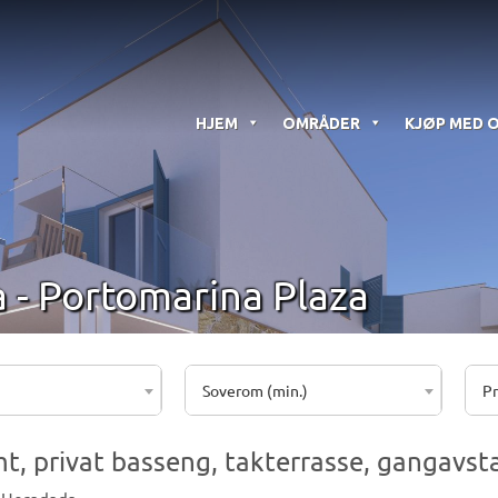
HJEM
OMRÅDER
KJØP MED 
 - Portomarina Plaza
Soverom (min.)
Pr
t, privat basseng, takterrasse, gangavs