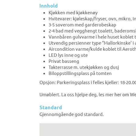
Innhold
Kjøkken med kjøkkenøy
Hvitevarer: kjøleskap/fryser, ovn, mikro,
3-5 soverom med garderobeskap
2-4 bad med vegghengt toalett, baderomsk
Vannbåren gulvvarme i hele huset koblet 
Utvendig persienner type “Mallorkinske' i
Aircondition varme/kulde koblet til Aerot
LED lys inne og ute
Privat basseng
Takterrasse m. utekjøkken og dusj
Biloppstillingsplass på tomten
Opsjon: Parkeringsplass i felles kjeller: 18-20.
Umøblert. La oss hjelpe deg, les mer
her om We
Standard
Gjennomgående god standard.