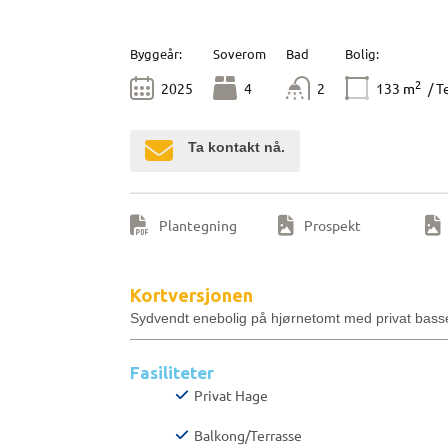
Byggeår:
Soverom
Bad
Bolig:
2
2025
4
2
133
m
/ T
Ta kontakt nå.
Plantegning
Prospekt
Kortversjonen
Sydvendt enebolig på hjørnetomt med privat bassen
Fasiliteter
Privat Hage
Balkong/Terrasse