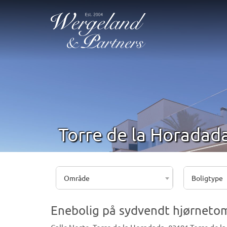
Torre de la Horadada
Område
Boligtype
Enebolig på sydvendt hjørnetom