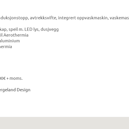
 induksjonstopp, avtrekksvifte, integrert oppvaskmaskin, vaskema
ap, speil m. LED lys, dusjvegg
til Aerothermia
 aluminium
hermia
000€ + moms.
rgeland Design