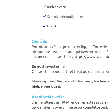
Innlagt vann
Strand/bademuligheter
Utsikt
Område
PortoMarina Plaza prosjektet ligger i Torre de
gjennomsnittstemperatur på over 18 grader. Se
Les mer om området her:
https://www.wop.no/b
En god investering
Området er populært - et trygt og godt valg bå
Mona og Tom, Wergeland & Partners, har levd 
hjelpe deg også
.
Arealbeskrivelse
Denne villaen, nr. 104A, er den eneste i prosje
garderober i soverommene og komplette bad. Ta