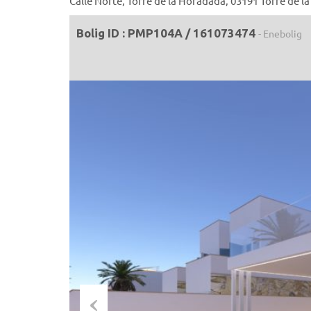
Calle Norte, Torre de la Horadada, 03191 Torre de 
Bolig ID : PMP104A / 161073474
- Enebolig