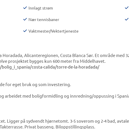
Innlagt strøm
Nær tennisbaner
Vaktmester/Vektertjeneste
 la Horadada, Alicanteregionen, Costa Blanca Sør. Et område med 3
lve prosjektet bygges kun 600 meter fra Middelhavet.
olig_i_spania/costa-calida/torre-de-la-horadada/
de for eget bruk og som investering.
og arbeidet med boligformidling og innredning/oppussing i Spani
ktet. Ligger på sydvendt hjørnetomt. 3-5 soverom og 2-4 bad, avtale
kterrasse. Privat basseng. Biloppstillingsplass.