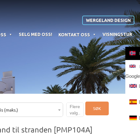
WERGELAND DESIGN
SELG MED OSS!
VISNINGSTUR
OSS
KONTAKT OSS
Google
Flere
SØK
is (maks.)
valg..
tand til stranden [PMP104A]