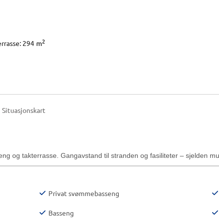
2
errasse: 294
m
Situasjonskart
g og takterrasse. Gangavstand til stranden og fasiliteter – sjelden mu
Privat svømmebasseng
Basseng