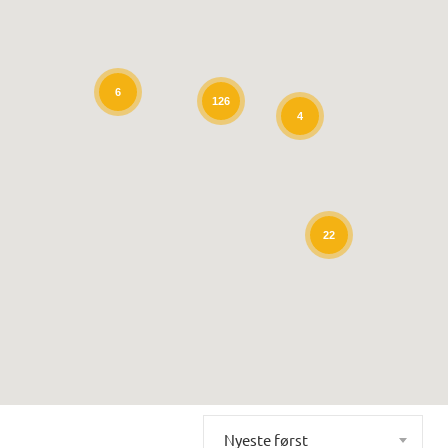
6
126
4
22
Nyeste først