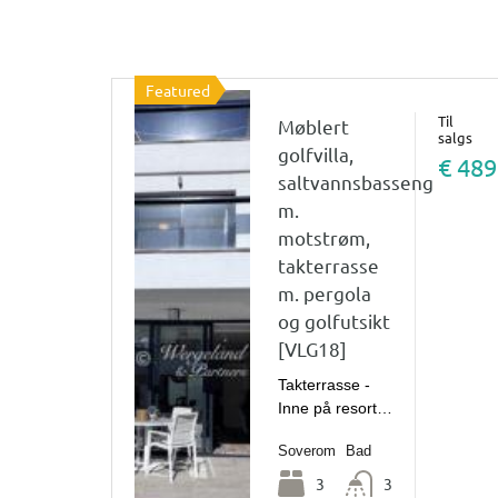
Featured
Til
Møblert
salgs
golfvilla,
€ 489
saltvannsbasseng
m.
motstrøm,
takterrasse
m. pergola
og golfutsikt
[VLG18]
Takterrasse -
Inne på resort…
Soverom
Bad
3
3