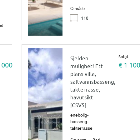
Område
118
nd
Solgt
Sjelden
 000
€ 1 10
mulighet! Ett
plans villa,
saltvannsbasseng,
takterrasse,
havutsikt
[CSV5]
enebolig-
basseng-
takterrasse