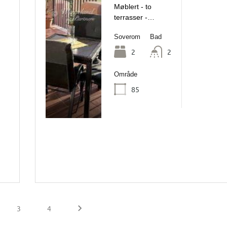
Møblert - to
terrasser -…
Soverom
Bad
2
2
Område
85
3
4