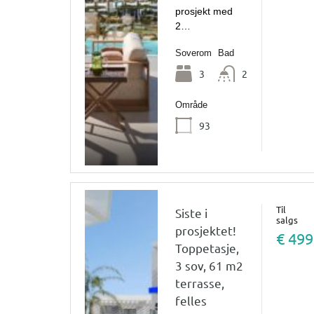
prosjekt med
2…
Soverom
Bad
3
2
Område
93
Til
Siste i
salgs
prosjektet!
€ 499
Toppetasje,
3 sov, 61 m2
terrasse,
felles