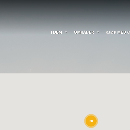
HJEM
OMRÅDER
KJØP MED 
20