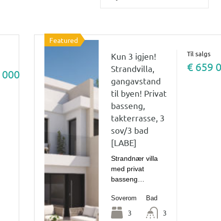
Featured
Til salgs
Kun 3 igjen!
€ 659 
Strandvilla,
 000
gangavstand
til byen! Privat
basseng,
takterrasse, 3
sov/3 bad
[LABE]
Strandnær villa
med privat
basseng…
Soverom
Bad
3
3