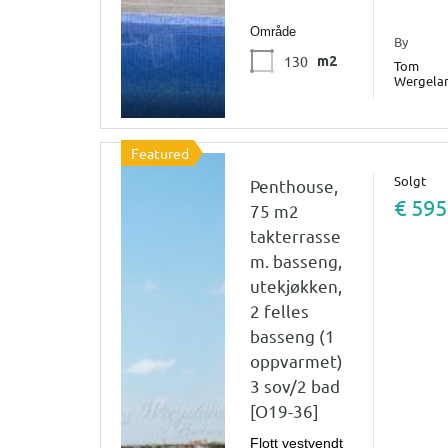
Område
By
130
m2
Tom
Wergela
Featured
Solgt
Penthouse,
€ 595
75 m2
takterrasse
m. basseng,
utekjøkken,
2 felles
basseng (1
oppvarmet)
3 sov/2 bad
[O19-36]
Flott vestvendt