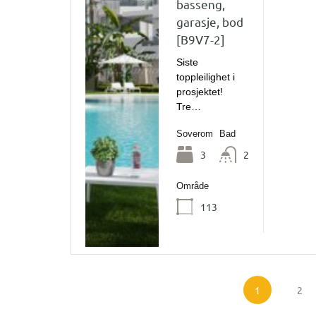
basseng,
garasje, bod
[B9V7-2]
Siste
toppleilighet i
prosjektet!
Tre…
Soverom
Bad
3
2
Område
113
1
2