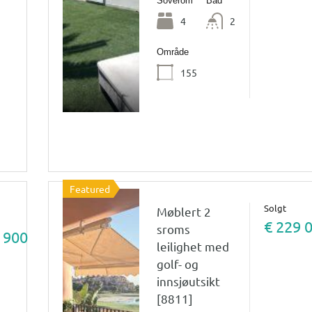
Soverom
Bad
4
2
Område
155
Featured
Solgt
Møblert 2
€ 229 
sroms
 900
leilighet med
golf- og
innsjøutsikt
[8811]