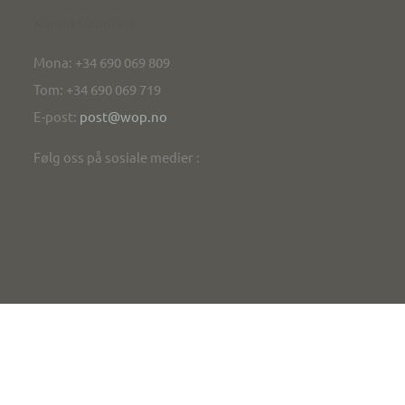
Kontakt/contact
Mona: +34 690 069 809
Tom: +34 690 069 719
E-post:
post@wop.no
Følg oss på sosiale medier :