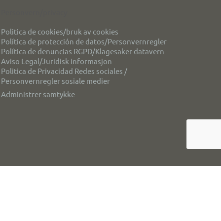
Personvern/privacy
Politica de cookies/bruk av cookies
Política de protección de datos/Personvernregler
Política de denuncias RGPD/Klagesaker datavern
Aviso Legal/Juridisk informasjon
Politica de Privacidad Redes sociales /
Personvernregler sosiale medier
Administrer samtykke