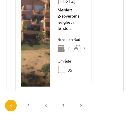
[11512]
Møblert
2‑soveroms
leilighet i
første…
Soverom
Bad
2
2
Område
85
4
5
6
7