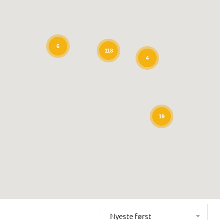
6
118
4
19
Nyeste først