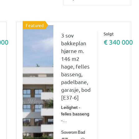
Featured
Solgt
3 sov
000
€ 340 000
bakkeplan
hjørne m.
146 m2
hage, felles
basseng,
padelbane,
garasje, bod
[E37-6]
Leilighet -
felles basseng
-…
Soverom
Bad