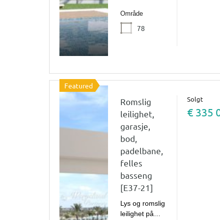
Område
78
Featured
Solgt
Romslig
€ 335 
leilighet,
garasje,
bod,
padelbane,
felles
basseng
[E37-21]
Lys og romslig
leilighet på…