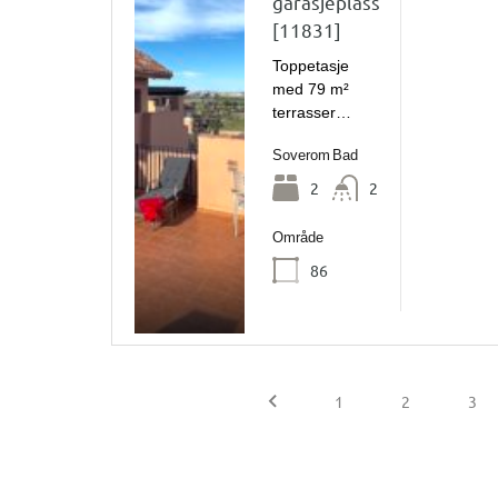
garasjeplass
[11831]
Toppetasje
med 79 m²
terrasser…
Soverom
Bad
2
2
Område
86
1
2
3