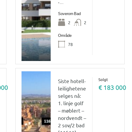
-…
Soverom
Bad
2
2
Område
78
Solgt
Siste hotell-
000
€ 183 000
leilighetene
selges nå:
1. linje golf
– møblert –
nordvendt –
2 sov/2 bad