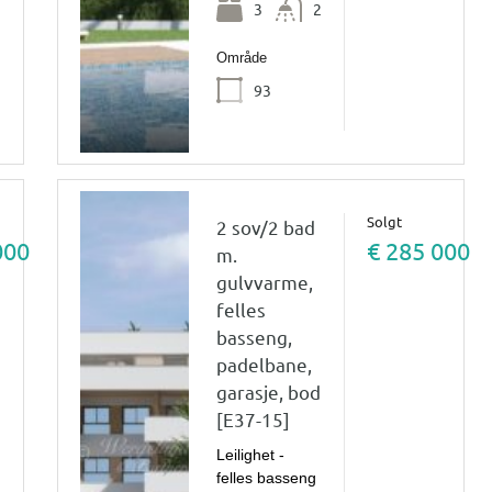
3
2
Område
93
Solgt
2 sov/2 bad
000
€ 285 000
m.
gulvvarme,
felles
basseng,
padelbane,
garasje, bod
[E37-15]
Leilighet -
felles basseng