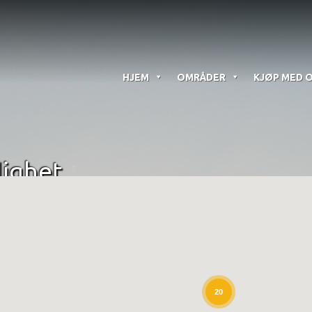
HJEM
OMRÅDER
KJØP MED 
lighet
20