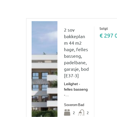
Solgt
2 sov
€ 297 
bakkeplan
m 44 m2
hage, felles
basseng,
padelbane,
garasje, bod
[E37-3]
Leilighet -
felles basseng
-…
Soverom
Bad
2
2