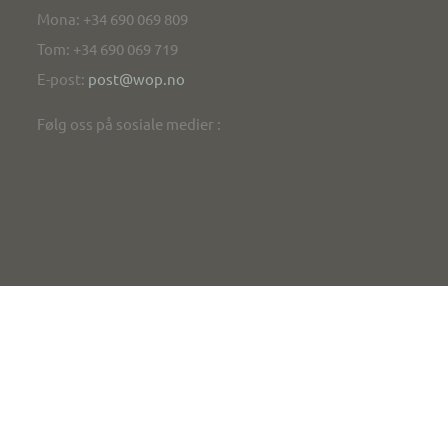
Mona: +34 690 069 809
Tom: +34 690 069 719
E-post:
post@wop.no
Følg oss på sosiale medier :