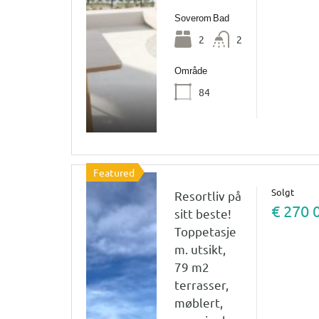
Soverom
Bad
2
2
Område
84
Featured
Solgt
Resortliv på
€ 270 
sitt beste!
Toppetasje
m. utsikt,
79 m2
terrasser,
møblert,