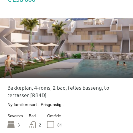
Bakkeplan, 4-roms, 2 bad, felles basseng, to
terrasser [RB4D]
Ny familieresort - Prisgunstig -…
Soverom
Bad
Område
3
2
81