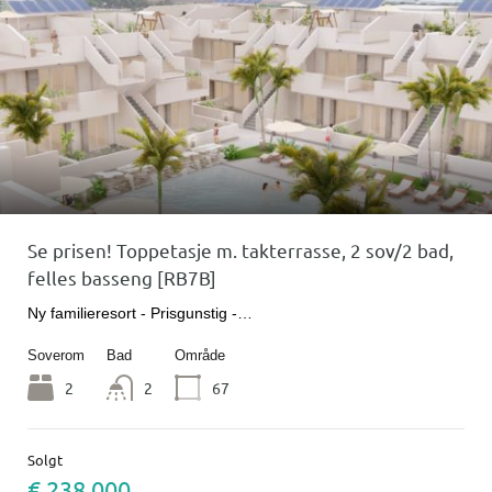
Se prisen! Toppetasje m. takterrasse, 2 sov/2 bad,
felles basseng [RB7B]
Ny familieresort - Prisgunstig -…
Soverom
Bad
Område
2
2
67
Solgt
€ 238 000