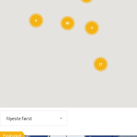
6
80
4
17
Nyeste først
Featured