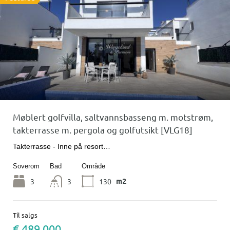
Møblert golfvilla, saltvannsbasseng m. motstrøm,
takterrasse m. pergola og golfutsikt [VLG18]
Takterrasse - Inne på resort…
Soverom
Bad
Område
3
3
130
m2
Til salgs
€ 489 000