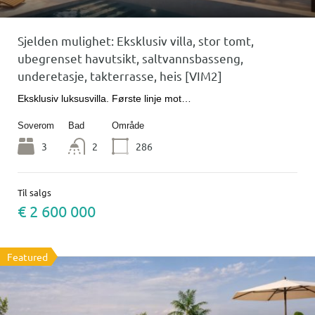
Sjelden mulighet: Eksklusiv villa, stor tomt,
ubegrenset havutsikt, saltvannsbasseng,
underetasje, takterrasse, heis [VIM2]
Eksklusiv luksusvilla. Første linje mot…
Soverom
Bad
Område
3
2
286
Til salgs
€ 2 600 000
Featured