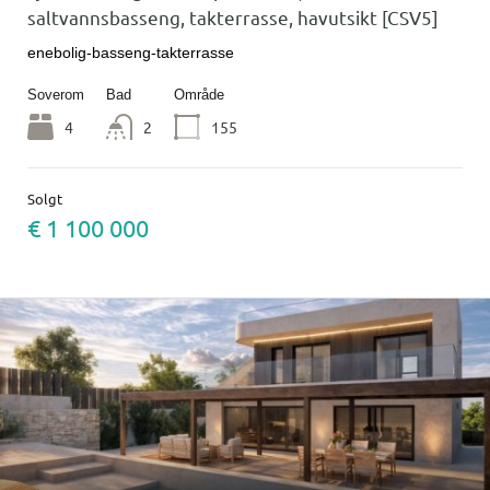
saltvannsbasseng, takterrasse, havutsikt [CSV5]
enebolig-basseng-takterrasse
Soverom
Bad
Område
4
2
155
Solgt
€ 1 100 000