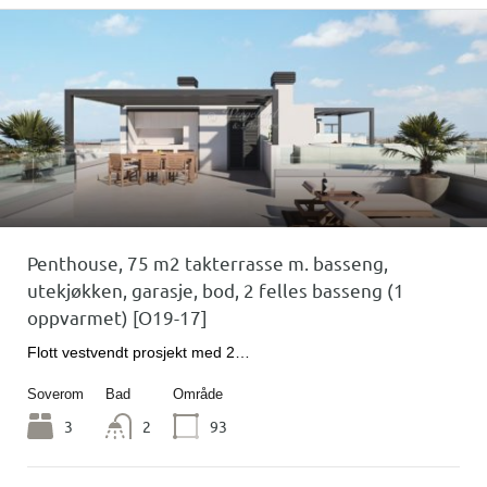
Penthouse, 75 m2 takterrasse m. basseng,
utekjøkken, garasje, bod, 2 felles basseng (1
oppvarmet) [O19-17]
Flott vestvendt prosjekt med 2…
Soverom
Bad
Område
3
2
93