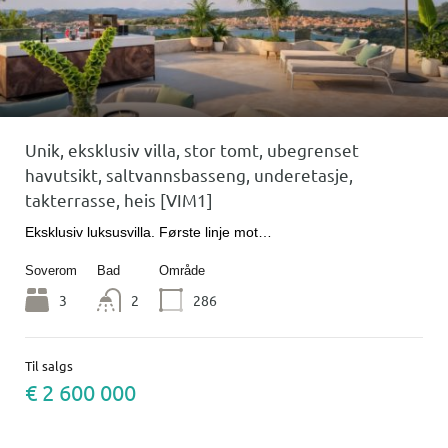
Unik, eksklusiv villa, stor tomt, ubegrenset
havutsikt, saltvannsbasseng, underetasje,
takterrasse, heis [VIM1]
Eksklusiv luksusvilla. Første linje mot…
Soverom
Bad
Område
3
2
286
Til salgs
€ 2 600 000