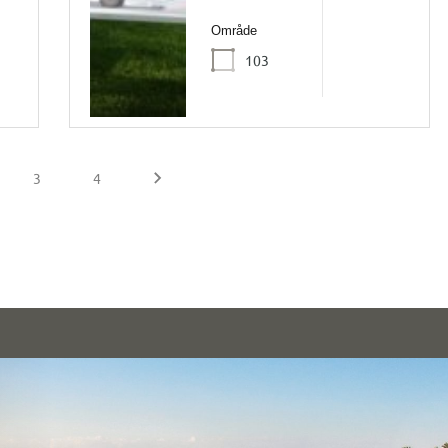
Område
103
3
4