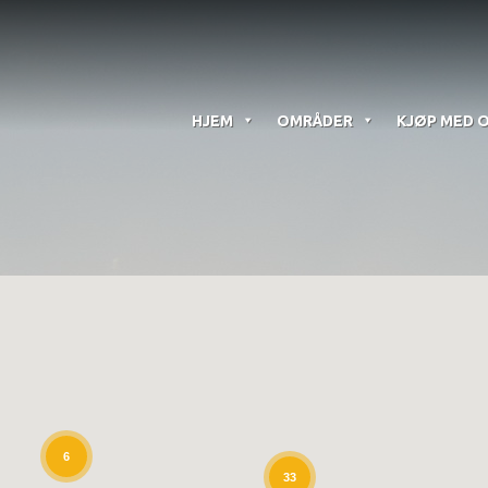
HJEM
OMRÅDER
KJØP MED 
6
33