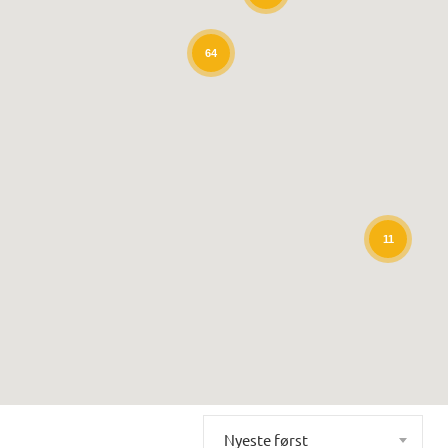
64
11
Nyeste først