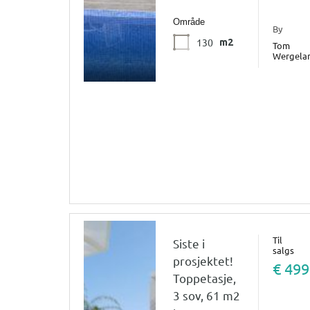
Område
By
130
m2
Tom
Wergela
Til
Siste i
salgs
prosjektet!
€ 499
Toppetasje,
3 sov, 61 m2