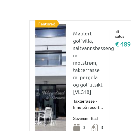
Featured
Til
Møblert
salgs
golfvilla,
€ 489
saltvannsbasseng
m.
motstrøm,
takterrasse
m. pergola
og golfutsikt
[VLG18]
Takterrasse -
Inne på resort…
Soverom
Bad
3
3