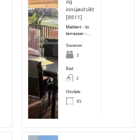
og
innsjøutsikt
[8811]
Møblert - to
terrasser -…
Soverom
2
Bad
2
Område
85