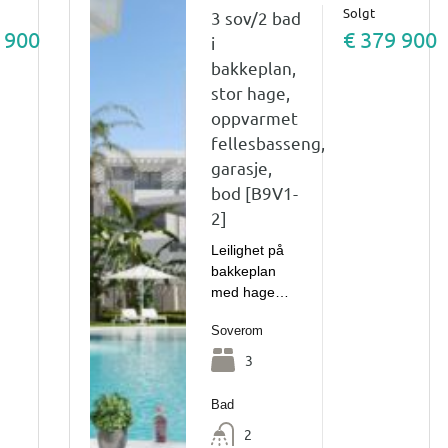
Solgt
3 sov/2 bad
 900
€ 379 900
i
bakkeplan,
stor hage,
oppvarmet
fellesbasseng,
garasje,
bod [B9V1-
2]
Leilighet på
bakkeplan
med hage…
Soverom
3
Bad
2