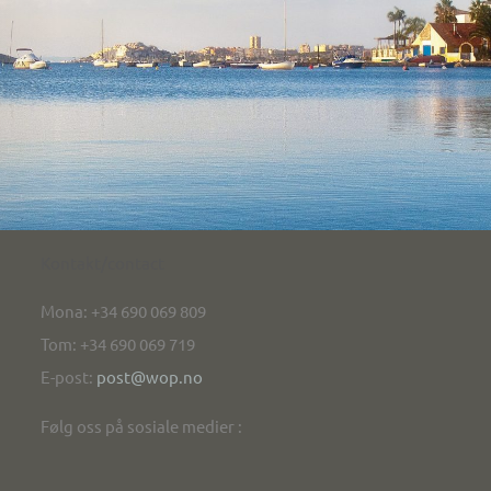
Kontakt/contact
Mona: +34 690 069 809
Tom: +34 690 069 719
E-post:
post@wop.no
Følg oss på sosiale medier :