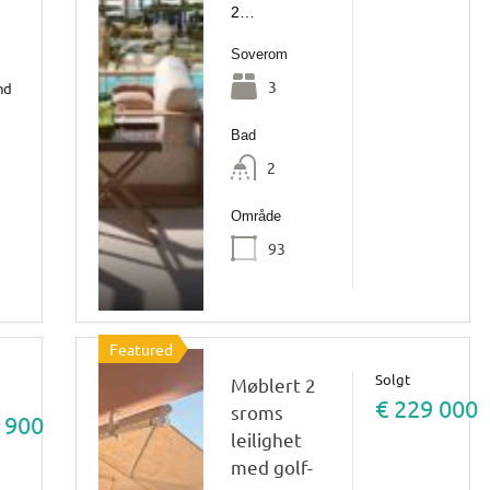
2…
Soverom
3
nd
Bad
2
Område
93
Featured
Solgt
Møblert 2
€ 229 000
sroms
 900
leilighet
med golf-