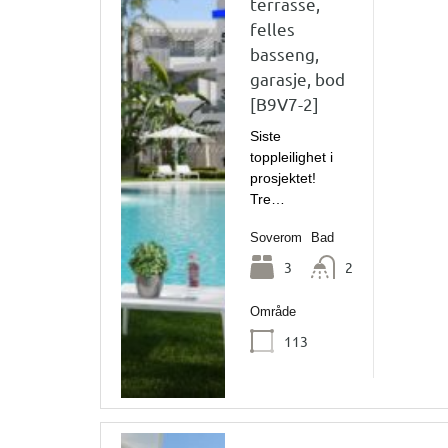
terrasse,
felles
basseng,
garasje, bod
[B9V7-2]
Siste
toppleilighet i
prosjektet!
Tre…
Soverom
Bad
3
2
Område
113