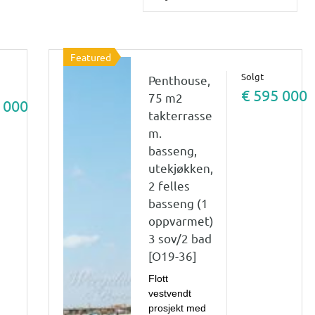
Featured
Solgt
Penthouse,
€ 595 000
75 m2
 000
takterrasse
m.
basseng,
utekjøkken,
2 felles
basseng (1
oppvarmet)
3 sov/2 bad
[O19-36]
Flott
vestvendt
prosjekt med