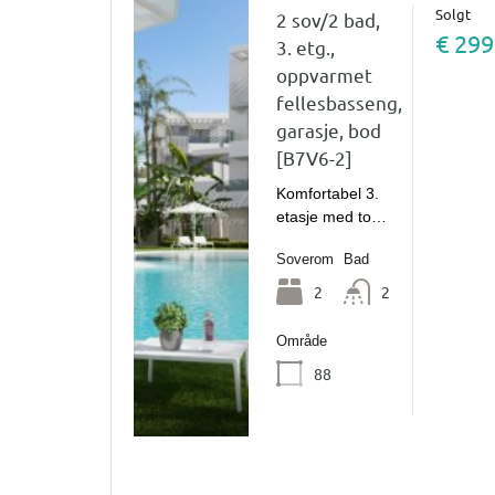
Solgt
2 sov/2 bad,
€ 299
3. etg.,
oppvarmet
fellesbasseng,
garasje, bod
[B7V6-2]
Komfortabel 3.
etasje med to…
Soverom
Bad
2
2
Område
88