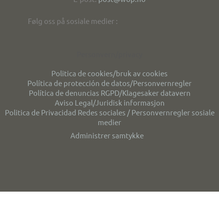
Følg oss på sosiale medier :
Personvern/privacy
Politica de cookies/bruk av cookies
Política de protección de datos/Personvernregler
Política de denuncias RGPD/Klagesaker datavern
Aviso Legal/Juridisk informasjon
Politica de Privacidad Redes sociales / Personvernregler sosiale
medier
Administrer samtykke