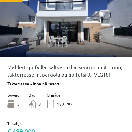
Møblert golfvilla, saltvannsbasseng m. motstrøm,
takterrasse m. pergola og golfutsikt [VLG18]
Takterrasse - Inne på resort…
Soverom
Bad
Område
3
3
130
m2
Til salgs
€ 489 000