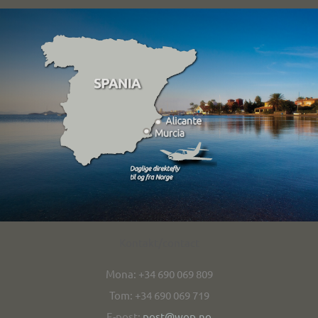
Kontakt/contact
Mona: +34 690 069 809
Tom: +34 690 069 719
E-post:
post@wop.no