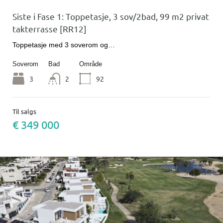
Siste i Fase 1: Toppetasje, 3 sov/2bad, 99 m2 privat
takterrasse [RR12]
Toppetasje med 3 soverom og…
Soverom
Bad
Område
3
2
92
Til salgs
€ 349 000