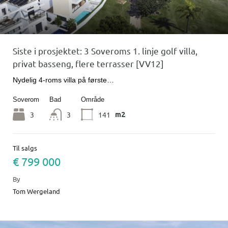
Siste i prosjektet: 3 Soveroms 1. linje golf villa,
privat basseng, flere terrasser [VV12]
Nydelig 4-roms villa på første…
Soverom
Bad
Område
3
3
141
m2
Til salgs
€ 799 000
By
Tom Wergeland