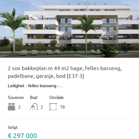
2 sov bakkeplan m 44 m2 hage, felles basseng,
padelbane, garasje, bod [E37-3]
Leilighet - felles basseng -…
Soverom
Bad
Område
2
2
78
Solgt
€ 297 000