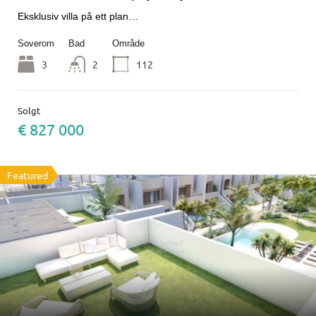
Eksklusiv villa på ett plan…
Soverom
Bad
Område
3
2
112
Solgt
€ 827 000
Featured