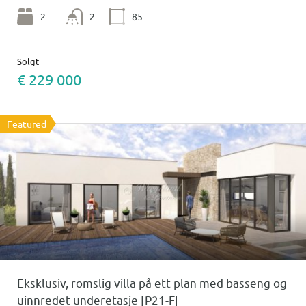
2
2
85
Solgt
€ 229 000
Featured
Eksklusiv, romslig villa på ett plan med basseng og
uinnredet underetasje [P21-F]