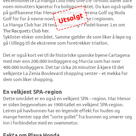
velrennomerte La Manga Club med sine tre 18-hulls baner bare
noen minutters kjøretur fra boligprosjektet. Du kan også spille
på golfbanene Mar Menor Golf Resort, Serena Golf og Roda
Utsolgt
Golf for for å nevne noen av de +20 banene i regionen.
La Manga Club har 28 tennisbaner og 7 Padel-baner. Les om
The Racquets Club her.
Syklister elsker området. Samme gjelder de som liker å løpe og
gå i tillegg til de ekstreme som foretrekker triatlon.
Det er også kort vei til de historiske spanske byene Cartagena
med mer enn 200.000 innbyggere og Murcia som har over
400.000 innbyggere. Det tar cirka 20 minutter å kjøre til det
velkjente La Zenia Boulevard shopping senter – et mekka for
dem som liker shopping.
En velkjent SPA-region
Dette området er en også en velkjent SPA – region. Mar Menor
er siden begynnelsen av 1900-tallet en velkjent SPA-region.
Leiren på havbunnen har en legende effekt for huden og
mange henter opp det ”sorte gullet” fra bunnen og smører seg
inn i forbindelse med en svømmetur.
Fakta om Playa Honda