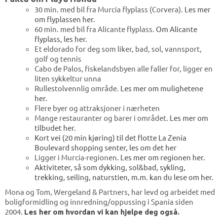
30 min. med bil fra Murcia flyplass (Corvera).
Les mer
om flyplassen her.
60 min. med bil fra Alicante flyplass.
Om Alicante
flyplass, les her.
Et eldorado for deg som liker, bad, sol, vannsport,
golf og tennis
Cabo de Palos, fiskelandsbyen alle faller for, ligger en
liten sykkeltur unna
Rullestolvennlig område.
Les mer om mulighetene
her.
Flere byer og attraksjoner i nærheten
Mange restauranter og barer i området.
Les mer om
tilbudet her.
Kort vei (20 min kjøring) til det flotte La Zenia
Boulevard shopping senter, les om det her
Ligger i Murcia-regionen.
Les mer om regionen her.
Aktiviteter, så som dykking, sol&bad, sykling,
trekking, seiling, naturstien, m.m. kan du lese om her.
Mona og Tom, Wergeland & Partners, har levd og arbeidet med
boligformidling og innredning/oppussing i Spania siden
2004.
Les her om hvordan vi kan hjelpe deg også
.