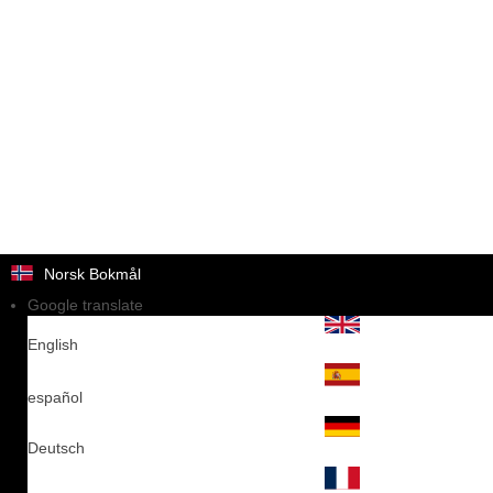
Norsk Bokmål
Google translate
English
español
Deutsch