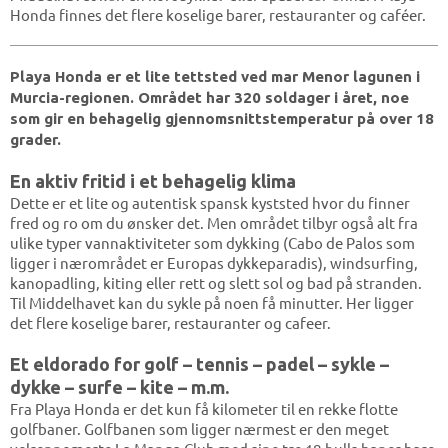
Honda finnes det flere koselige barer, restauranter og caféer.
Playa Honda er et lite tettsted ved mar Menor lagunen i
Murcia-regionen. Området har 320 soldager i året, noe
som gir en behagelig gjennomsnittstemperatur på over 18
grader.
En aktiv fritid i et behagelig klima
Dette er et lite og autentisk spansk kyststed hvor du finner
fred og ro om du ønsker det. Men området tilbyr også alt fra
ulike typer vannaktiviteter som dykking (Cabo de Palos som
ligger i nærområdet er Europas dykkeparadis), windsurfing,
kanopadling, kiting eller rett og slett sol og bad på stranden.
Til Middelhavet kan du sykle på noen få minutter. Her ligger
det flere koselige barer, restauranter og cafeer.
Et eldorado for golf – tennis – padel – sykle –
dykke – surfe – kite – m.m.
Fra Playa Honda er det kun få kilometer til en rekke flotte
golfbaner. Golfbanen som ligger nærmest er den meget