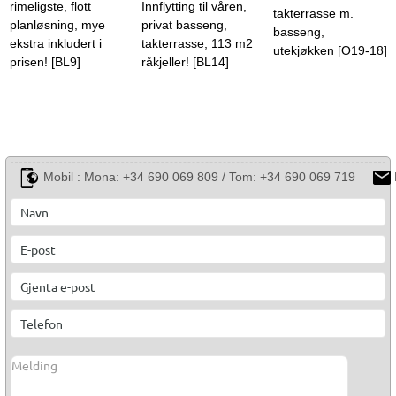
rimeligste, flott
Innflytting til våren,
takterrasse m.
planløsning, mye
privat basseng,
basseng,
ekstra inkludert i
takterrasse, 113 m2
utekjøkken [O19-18]
prisen! [BL9]
råkjeller! [BL14]
Mobil :
Mona: +34 690 069 809 / Tom: +34 690 069 719