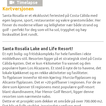
Timelapse
Kortversjonen
Santa Rosalía er et eksklusivt feriested på Costa Cálida med
egen lagune, sport, restauranter og vakre grøntområder. Her
finner du moderne villaer og leiligheter nær både strand og
golf – perfekt for deg som vil ha sol, trygghet og høy
livskvalitet året rundt.
Santa Rosalía Lake and Life Resort!
Et nytt bolig- og fritidskompleks for hele familien i ekte
middelhavs-stil. Resorten ligger på et strategisk sted på Costa
Cálida-kysten. Det er kun 4 kilometer fra vannet og den
populære byen Los Alcazares. Et sted å nyte de to havene, det
lokale kjøkkenet og en rekke aktiviteter og fasiliteter.
To flyplasser innenfor 60 min kjøring: Murcia-flyplassen og
Alicante flyplassen. Det er +20 golfbaner i regionen. For de av
dere som kjenner til regionens mest populære golf-resort
blant skandinavere, Mar Menor Golf Resort, ligger denne
resorten som nærmeste nabo.
Dette er et prosjekt som dekker et område på over 700.000 m2.
Det blir et fullt utviklet, inngjerdet samfunn med