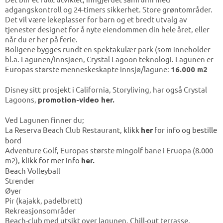
adgangskontroll og 24-timers sikkerhet. Store grøntområder.
Det vil være lekeplasser for barn og et bredt utvalg av
tjenester designet for å nyte eiendommen din hele året, eller
når du er her på ferie.
Boligene bygges rundt en spektakulær park (som inneholder
bl.a. Lagunen/Innsjøen, Crystal Lagoon teknologi. Lagunen er
Europas største menneskeskapte innsjø/lagune:
16.000 m2
Disney sitt prosjekt i California, Storyliving, har også Crystal
Lagoons,
promotion-video her.
Ved Lagunen finner du;
La Reserva Beach Club Restaurant,
klikk
for info og bestille
her
bord
Adventure Golf, Europas største mingolf bane i Eruopa (8.000
m2),
klikk for mer info
her.
Beach Volleyball
Strender
Øyer
Pir (kajakk, padelbrett)
Rekreasjonsområder
Beach-club med utsikt over lagunen. Chill-out terrasse,