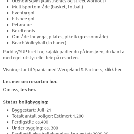
Utendørsgym (kalisthenics og street workout)
Multisportområde (basket, fotball)
Eventyrgolf
Frisbee golf
Petanque
Bordtennis
Område for yoga, pilates, piknik (gressområde)
Beach Volleyball (to baner)
Paddle/SUP brett og kajakk padler du på innsjøen, du kan ta
med eget utstyr eller leie på resorten.
Visningstur til Spania med Wergeland & Partners,
klikk her.
Les mer om resorten
her.
Om oss,
les her.
Status boligbygging:
Byggestart: Juli -21
Totalt antall boliger: Estimert 1.200
Ferdigstilt: ca.400
Under bygging: ca. 300
Ferdigstillelse boligbygging, forventet: 2029-30