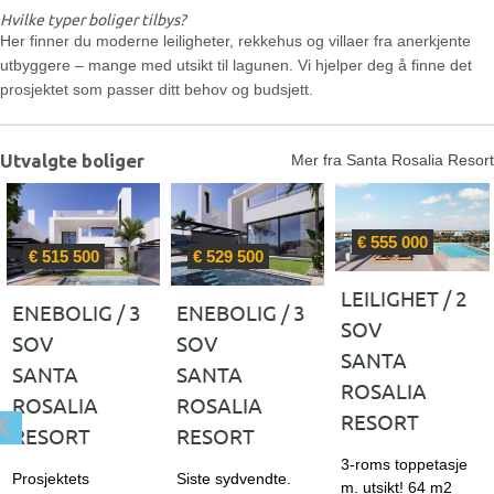
Hvilke typer boliger tilbys?
Her finner du moderne leiligheter, rekkehus og villaer fra anerkjente
utbyggere – mange med utsikt til lagunen. Vi hjelper deg å finne det
prosjektet som passer ditt behov og budsjett.
Utvalgte boliger
Mer fra Santa Rosalia Resort
€ 555 000
€ 515 500
€ 529 500
LEILIGHET / 2
ENEBOLIG / 3
ENEBOLIG / 3
SOV
SOV
SOV
SANTA
SANTA
SANTA
ROSALIA
ROSALIA
ROSALIA
RESORT
RESORT
RESORT
revious
3-roms toppetasje
Prosjektets
Siste sydvendte.
m. utsikt! 64 m2