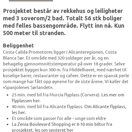
Prosjektet består av rekkehus og leiligheter
med 3 soverom/2 bad. Totalt 56 stk boliger
med felles bassengområde. Flytt inn nå. Kun
500 meter til stranden.
Beliggenhet
Costa Calida Promotores ligger i Alicanteregionen, Costa
Blanca Sør. Et område med 320 soldager per år, og en
behagelig gjennomsnittstemperatur på over 18 grader. Selve
prosjektet bygges kun 300 m. fra Middelhavet, med nærhet til
koselige barer, restauranter og cafeer. Dette er en spansk perle
som mange har fått opp øynene for de siste årene. Vi kaller det
«Spanjolenes Sørlandet».
25 min. med bil fra Murcia flyplass (Corvera).
Les mer om
flyplassen her.
40 min. med bil fra Alicante flyplass.
Om Alicante flyplass,
les her.
Et område som passer for alle – unge som eldre
La Zenia Boulevard Shopping er 8-10 min biltur fra
prosjektet, les om senteret her