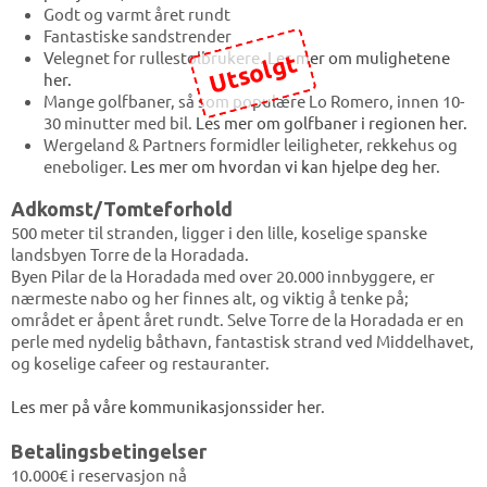
Godt og varmt året rundt
Fantastiske sandstrender
Velegnet for rullestolbrukere.
Les mer om mulighetene
Utsolgt
her.
Mange golfbaner, så som populære Lo Romero, innen 10-
30 minutter med bil.
Les mer om golfbaner i regionen her.
Wergeland & Partners formidler leiligheter, rekkehus og
eneboliger.
Les mer om hvordan vi kan hjelpe deg her
.
Adkomst/Tomteforhold
500 meter til stranden, ligger i den lille, koselige spanske
landsbyen Torre de la Horadada.
Byen Pilar de la Horadada med over 20.000 innbyggere, er
nærmeste nabo og her finnes alt, og viktig å tenke på;
området er åpent året rundt. Selve Torre de la Horadada er en
perle med nydelig båthavn, fantastisk strand ved Middelhavet,
og koselige cafeer og restauranter.
Les mer på våre kommunikasjonssider her
.
Betalingsbetingelser
10.000€ i reservasjon nå