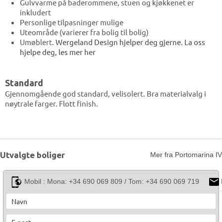
Gulvvarme på baderommene, stuen og kjøkkenet er
inkludert
Personlige tilpasninger mulige
Uteområde (varierer fra bolig til bolig)
Umøblert.
Wergeland Design hjelper deg gjerne. La oss
hjelpe deg, les mer
her
Standard
Gjennomgående god standard, velisolert. Bra materialvalg i
nøytrale farger. Flott finish.
Utvalgte boliger
Mer fra Portomarina IV
Mobil :
Mona: +34 690 069 809 / Tom: +34 690 069 719