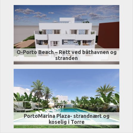
O-Porto Beach – Rett ved båthavnen og
stranden
PortoMarina Plaza- strandnært og
koselig i Torre