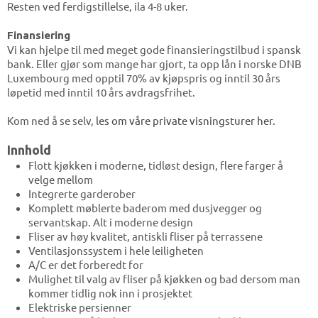
Resten ved ferdigstillelse, ila 4-8 uker.
Finansiering
Vi kan hjelpe til med meget gode finansieringstilbud i spansk
bank. Eller gjør som mange har gjort, ta opp lån i norske DNB
Luxembourg med opptil 70% av kjøpspris og inntil 30 års
løpetid med inntil 10 års avdragsfrihet.
Kom ned å se selv,
les om våre private visningsturer her.
Innhold
Flott kjøkken i moderne, tidløst design, flere farger å
velge mellom
Integrerte garderober
Komplett møblerte baderom med dusjvegger og
servantskap. Alt i moderne design
Fliser av høy kvalitet, antiskli fliser på terrassene
Ventilasjonssystem i hele leiligheten
A/C er det forberedt for
Mulighet til valg av fliser på kjøkken og bad dersom man
kommer tidlig nok inn i prosjektet
Elektriske persienner