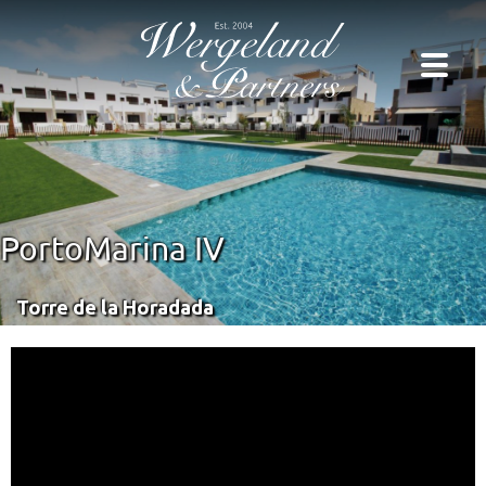
PortoMarina IV
Torre de la Horadada